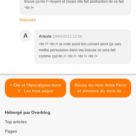
trouvé ça<br /> moyen et j'avais vite fait abstraction de ce fait.
<br />
Répondre
A
Arieste
29/04/2012 22:58
<br /> <br /> je note aussi ton conseil alors (je vais
mettre persuasion dans ma liseuse ce sera fait
comme ça)<br /> <br /> <br /> <br />
< Elie et l'Apocalypse tome
Récap du mois Anne Perry
1 : Les trois sages
et annonce du mois des
soeurs Brontë >
Hébergé par Overblog
Top articles
Pages