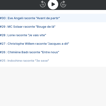
#30 : Eve Angeli raconte "Avant de partir"
#29 : MC Solaar raconte "Bouge de là"
28 : Lorie raconte "Je vais vite"
#27 : Christophe Willem raconte "Jacques a dit"
#26 : Chimène Badi raconte "Entre nous"
#25 : Indochine raconte "3e sexe"
#24 : Zaho raconte "C'est chelou"
#23 : Patrick Bruel raconte "Au café des délices"
#22 : Kyo raconte "Le chemin"
#21 : Nolwenn Leroy raconte "Cassé"
#20 : Patrick Hernandez raconte "Born to be alive"