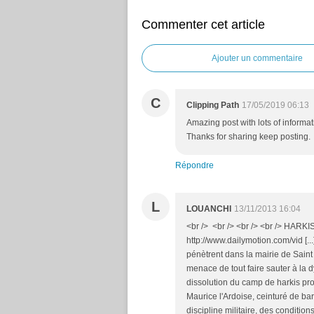
Commenter cet article
Ajouter un commentaire
C
Clipping Path
17/05/2019 06:13
Amazing post with lots of informa
Thanks for sharing keep posting.
Répondre
L
LOUANCHI
13/11/2013 16:04
<br /> <br /> <br /> <br /> HAR
http://www.dailymotion.com/vid [
pénètrent dans la mairie de Saint
menace de tout faire sauter à la 
dissolution du camp de harkis pro
Maurice l'Ardoise, ceinturé de bar
discipline militaire, des conditi