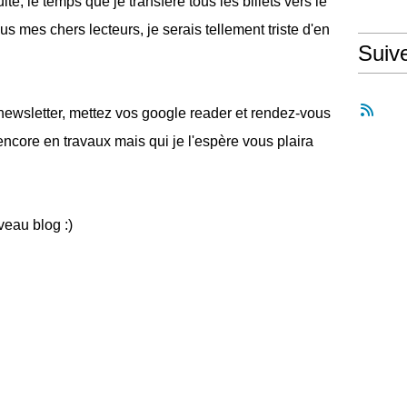
te, le temps que je transfère tous les billets vers le
s mes chers lecteurs, je serais tellement triste d'en
Suiv
ewsletter, mettez vos google reader et rendez-vous
ncore en travaux mais qui je l'espère vous plaira
veau blog :)