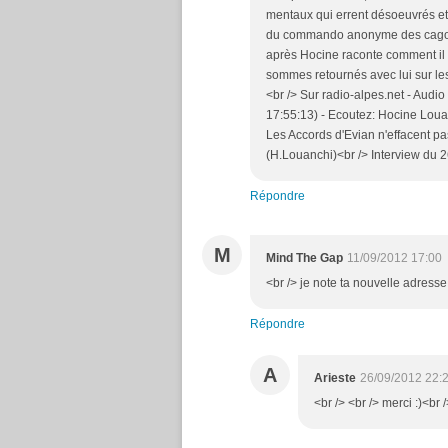
mentaux qui errent désoeuvrés et 
du commando anonyme des cagoulés
après Hocine raconte comment il a
sommes retournés avec lui sur les
<br /> Sur radio-alpes.net - Audi
17:55:13) - Ecoutez: Hocine Louan
Les Accords d'Evian n'effacent pas
(H.Louanchi)<br /> Interview du 2
Répondre
M
Mind The Gap
11/09/2012 17:00
<br /> je note ta nouvelle adresse.
Répondre
A
Arieste
26/09/2012 22:
<br /> <br /> merci :)<br /