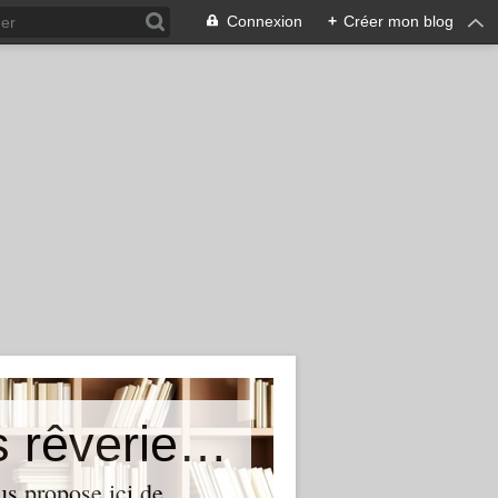
Connexion
+
Créer mon blog
Au coeur de mes lectures et mes rêveries...
us propose ici de