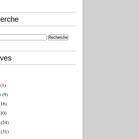
erche
ives
(1)
t
(9)
16)
10)
(24)
(31)