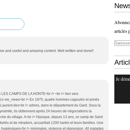
News
Abonnez-
articles 
tive and useful and amazing content. Well written and done!!
Artic
Je dém
KIS LES CAMPS DE LA HONTE<br /> <br /> lien vers
...] e-vie_news<br /> En 1975, quatre hommes cagoulés et armés
 Laurent des<br /> arbres, dans le département du Gard. Sous la
dynamite, ils obtiennent après 24 heures de négociations la
che du village. A<br /> l'époque, depuis 13 ans, ce camp de Saint
belés et de miradors, accueillait 1200 harkis et leurs familles. Une
ons hygiéniques<br /> minimales, violence et répression, 40 malades