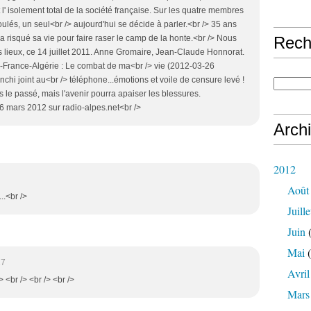
l' isolement total de la société française. Sur les quatre membres
, un seul<br /> aujourd'hui se décide à parler.<br /> 35 ans
 risqué sa vie pour faire raser le camp de la honte.<br /> Nous
Rech
 lieux, ce 14 juillet 2011. Anne Gromaire, Jean-Claude Honnorat.
o -France-Algérie : Le combat de ma<br /> vie (2012-03-26
chi joint au<br /> téléphone...émotions et voile de censure levé !
 le passé, mais l'avenir pourra apaiser les blessures.
6 mars 2012 sur radio-alpes.net<br />
Arch
2012
Août
..<br />
Juille
Juin
(
Mai
(
27
Avril
> <br /> <br /> <br />
Mars