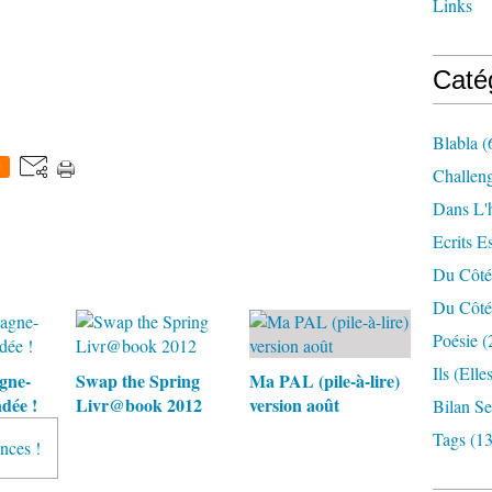
Links
Caté
Blabla
(
0
Challen
Dans L'
Ecrits E
Du Côté
Du Côté 
Poésie
(
Ils (elle
gne-
Swap the Spring
Ma PAL (pile-à-lire)
dée !
Livr@book 2012
version août
Bilan S
Tags
(13
nces !