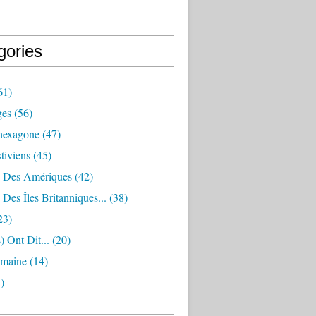
gories
61)
ges
(56)
hexagone
(47)
stiviens
(45)
 Des Amériques
(42)
Des Îles Britanniques...
(38)
23)
s) Ont Dit...
(20)
emaine
(14)
)