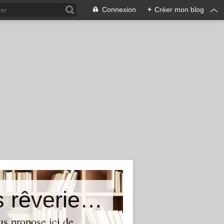
Connexion
+
Créer mon blog
Au coeur de mes lectures et mes rêveries...
us propose ici de