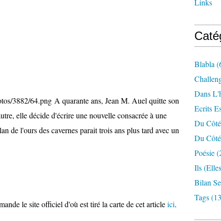
Links
Caté
Blabla
(
Challen
Dans L'
A quarante ans, Jean M. Auel quitte son
Ecrits E
utre, elle décide d'écrire une nouvelle consacrée à une
Du Côté
 clan de l'ours des cavernes parait trois ans plus tard avec un
Du Côté 
Poésie
(
Ils (elle
Bilan S
Tags
(13
de le site officiel d'où est tiré la carte de cet article
ici
.