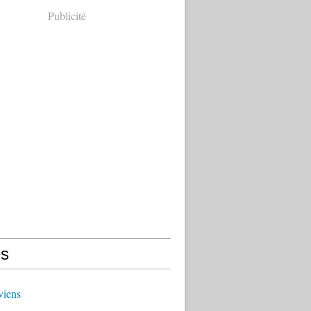
Publicité
s
viens