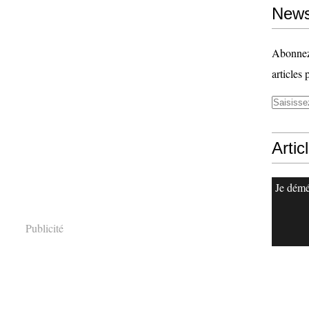
News
Abonnez-
articles 
Artic
Je dém
Publicité