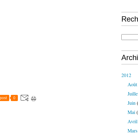
Rech
Arch
2012
Août
Juille
post
0
Juin
(
Mai
(
Avril
Mars