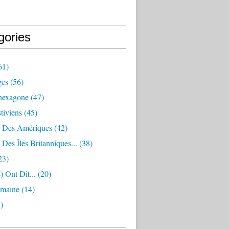
gories
61)
ges
(56)
hexagone
(47)
stiviens
(45)
 Des Amériques
(42)
Des Îles Britanniques...
(38)
23)
s) Ont Dit...
(20)
emaine
(14)
)