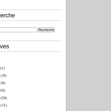
erche
ives
(1)
t
(9)
16)
10)
(24)
(31)